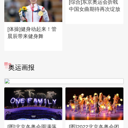
[综合]东京奥运会折戟
中国女曲期待再次绽放
[体操]健身动起来！管
晨辰带来健身舞
[图]冬奥会冬残奥会表彰大会
奥运画报
谷爱凌亮相引人瞩目
[图]北京冬奥会圆满落
[图]2022北京冬奥会闭