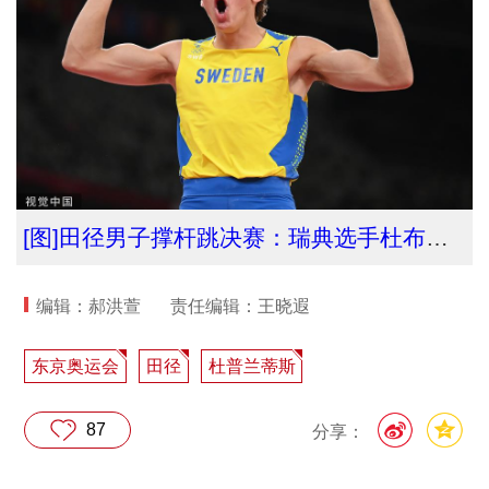
[图]田径男子撑杆跳决赛：瑞典选手杜布兰蒂斯夺金
编辑：郝洪萱
责任编辑：王晓遐
东京奥运会
田径
杜普兰蒂斯
87
分享：