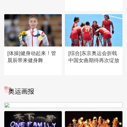
[体操]健身动起来！管
[综合]东京奥运会折戟
晨辰带来健身舞
中国女曲期待再次绽放
[图]冬奥会冬残奥会表彰大会
奥运画报
谷爱凌亮相引人瞩目