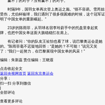
赢不了的对手？没有赢不了的对手。
时隔9年，国羽女单再次登上奥运之巅。“很不容易。雪芮姐
受伤，尤伯杯输球，我们遇到了很多很困难的时候，这个冠军证
明了中国女单的重新崛起。”
23岁的陈雨菲，从羽球名宿李玲蔚手中的托盘里拿起奖
牌，也把中国女单这面大旗稳稳扛在肩上。
有记者问：“你的队友王祉怡也看了球，说巴黎奥运会是她
的。”陈雨菲毫不迟疑地回答：“是她的？不可能！”说完又笑
了：“我们一起努力，在巴黎展现中国女单的风采！”
编辑：朱新蕊
责任编辑：王晓遐
点击收起全文
返回央视网首页
返回东京奥运会
分享：
扫一扫 分享到微信
|
全部评论
查看更多评论