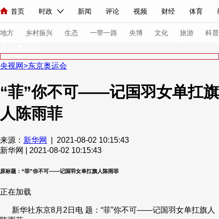
首页
时政
新闻
评论
视频
财经
体育
人民领袖习近平
直播
海外频道
片库
iPanda
栏目大全
联播+
English
中国领导人
节目单
Монгол
听音
央视快评
微视频
习式妙语
主持人
下
地方
乡村振兴
生态
一带一路
央博
文化
旅游
科普
东京奥运会
央视网
>
东京奥运会
总台春晚
网络春晚
共产党员网
秧纪录
纪录片网
“菲”你不可——记国羽女单扛旗
人陈雨菲
新闻
国内
国际
评论
经济
军事
科技
法
人民领袖习近平
联播+
热解读
天天学习
习式妙语
来源：
新华网
| 2021-08-02 10:15:43
新华网 | 2021-08-02 10:15:43
视频
小央视频
小央直播
直播中国
熊猫频道
V
现场
前线
比划
快看
蓝海中国
新兵请入列
原标题：“菲”你不可——记国羽女单扛旗人陈雨菲
正在加载
体育
直播
竞猜
2026年世界杯
2026年冬奥会
新华社东京8月2日电 题：“菲”你不可——记国羽女单扛旗人
VIP会员
CCTV奥林匹克频道
生活体育大会
体育江湖