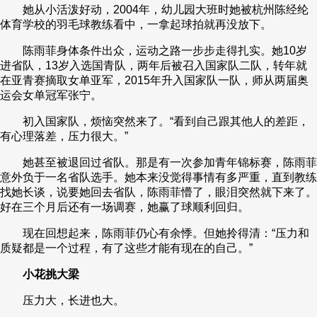
她从小活泼好动，2004年，幼儿园大班时她被杭州陈经纶
体育学校的羽毛球教练看中，一拿起球拍就再没放下。
陈雨菲身体条件出众，运动之路一步步走得扎实。她10岁
进省队，13岁入选国青队，两年后被召入国家队二队，转年就
在亚青赛摘取女单亚军，2015年升入国家队一队，师从两届奥
运会女单冠军张宁。
初入国家队，烦恼突然来了。“看到自己跟其他人的差距，
有心理落差，压力很大。”
她甚至被退回过省队。那是有一次参加青年锦标赛，陈雨菲
意外负于一名省队选手。她本来没觉得事情有多严重，直到教练
找她长谈，说要她回去省队，陈雨菲懵了，眼泪突然就下来了。
好在三个月后还有一场调赛，她赢了球顺利回归。
现在回想起来，陈雨菲仍心有余悸。但她拎得清：“压力和
质疑都是一个过程，有了这些才能有现在的自己。”
小花挑大梁
压力大，长进也大。