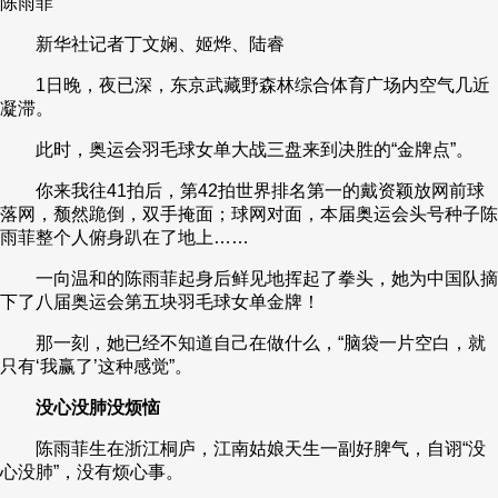
陈雨菲
财经
教育
乡村振兴
生态环境
一带一路
央博
新华社记者丁文娴、姬烨、陆睿
大国智造
大国展会
大国保险
云顶对话
云起
超
1日晚，夜已深，东京武藏野森林综合体育广场内空气几近
凝滞。
此时，奥运会羽毛球女单大战三盘来到决胜的“金牌点”。
你来我往41拍后，第42拍世界排名第一的戴资颖放网前球
落网，颓然跪倒，双手掩面；球网对面，本届奥运会头号种子陈
CCTV.节目官网
直播
节目单
栏目
片库
热播榜
雨菲整个人俯身趴在了地上……
一向温和的陈雨菲起身后鲜见地挥起了拳头，她为中国队摘
下了八届奥运会第五块羽毛球女单金牌！
那一刻，她已经不知道自己在做什么，“脑袋一片空白，就
只有‘我赢了’这种感觉”。
没心没肺没烦恼
陈雨菲生在浙江桐庐，江南姑娘天生一副好脾气，自诩“没
心没肺”，没有烦心事。