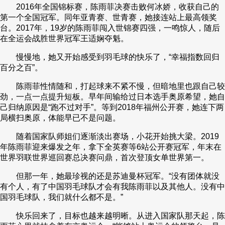
2016年全国锦标赛，陈雨菲决赛击败何冰娇，收获自己的
第一个全国冠军。同年亚青赛、世青赛，她接连站上最高领奖
台。2017年，19岁的陈雨菲闯入世锦赛四强，一鸣惊人，随后
在全运会战胜世界冠军王适娴夺魁。
慢慢地，她又开始感受到羽毛球的快乐了，“幸福指数回归
百分之百”。
陈雨菲性情随和，打起球来不紧不慢，但暗地里也跟自己较
劲，一点一点提升短板。早年间输给过日本选手奥原希望，她自
己归纳原因是“跑不过对手”。等到2018年福州公开赛，她连下两
局横扫奥原，体能早已不是问题。
随着国家队师姐们逐渐淡出赛场，小花开始挑大梁。2019
年陈雨菲迎来爆发之年，拿下全英赛等6站公开赛冠军，年末在
世界羽联世界巡回赛总决赛问鼎，首次登顶女单世界第一。
但那一年，她最珍视的还是苏迪曼杯冠军。“没有团体就没
有个人，有了中国羽毛球队才会有我陈雨菲以及其他人。没有中
国羽毛球队，我们就什么都不是。”
快乐回来了，目标也越来越明晰。从进入国家队那天起，陈