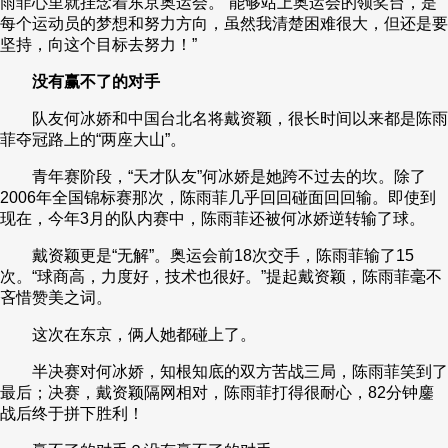
雨菲心里就挂念着东京奥运会。“能够站上奥运会的领奖台，是
每个运动员的梦想和努力方向，虽然我清楚困难很大，但还是要
坚持，向这个目标去努力！”
没有赢不了的对手
队友何冰娇和中国台北名将戴资颖，很长时间以来都是陈雨
菲夺冠路上的“两座大山”。
青年赛阶段，“天才队友”何冰娇是她跨不过去的坎。除了
2006年全国锦标赛那次，陈雨菲几乎回回碰面回回输。即使到
现在，今年3月的队内赛中，陈雨菲还被何冰娇逆转输了球。
戴资颖更是“无解”。奥运会前18次交手，陈雨菲输了15
次。“球商高，力度好，技术也很好。”提起戴资颖，陈雨菲毫不
吝惜赞美之词。
这次在东京，俩人她都碰上了。
半决赛对何冰娇，知根知底的双方苦战三局，陈雨菲笑到了
最后；决赛，戴资颖隔网相对，陈雨菲打得很耐心，82分钟鏖
战后终于拼下胜利！