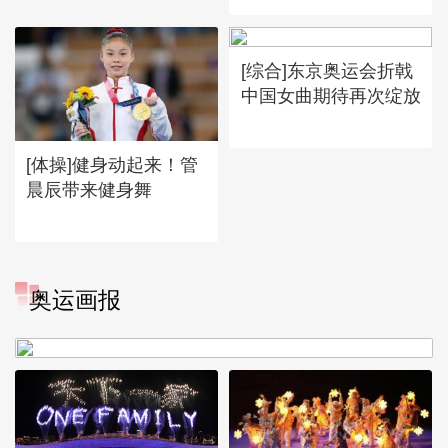
[综合]东京奥运会折戟
中国女曲期待再次绽放
[体操]健身动起来！管
晨辰带来健身舞
[图]冬奥会冬残奥会表彰大会
奥运画报
谷爱凌亮相引人瞩目