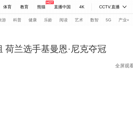
体育
教育
熊猫
直播中国
4K
CCTV.直播
式妙语
主持人
下载央视影音
热解读
天天学习
旅游
科普
健康
乐龄
阅读
艺术
数智
5G
产业+
纪录片网
国家大剧院
大型活动
组 荷兰选手基曼恩·尼克夺冠
全屏观
科技
法治
文娱
人物
公益
图片
习式妙语
央视快评
央视网评
光华锐评
锋面
频道
VR/AR
4K专区
全景新闻
请入列
人生第一次
人生第二次
年冬奥会
CBA
NBA
中超
国足
国际足球
网球
综
体育江湖
文化体育
冰雪道路
足球道路