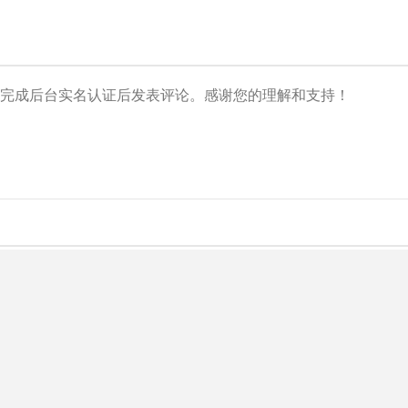
央博
非遗
文化
旅游
科普
健康
乐龄
阅读
云起
超级工厂
智敬中国
全民健康
颜选攻略
海洋
热播榜
总台企业白名单