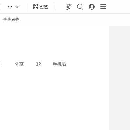
中
央央好物
看
分享
32
手机看
合体育
亚冬会