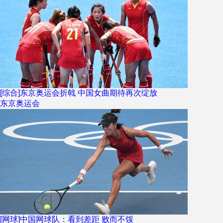
[综合]东京奥运会折戟 中国女曲期待再次绽放
东京奥运会
[网球]中国网球队：看到差距 败而不馁