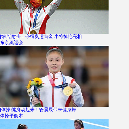
[综合]射击：夺得奥运首金 小将惊艳亮相
东京奥运会
[体操]健身动起来！管晨辰带来健身舞
体操平衡木