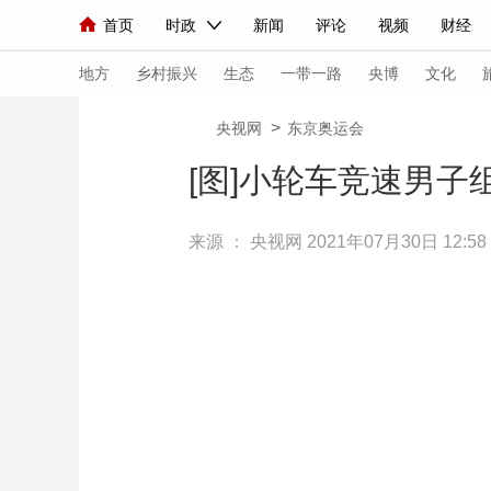
首页
时政
新闻
评论
视频
财经
人民领袖习近平
直播
海外频道
片库
iPanda
栏目大全
联播+
English
中国领导人
节目单
Монгол
听音
央视快评
微视频
习
地方
乡村振兴
生态
一带一路
央博
文化
>
央视网
东京奥运会
总台春晚
网络春晚
共产党员网
秧纪录
[图]小轮车竞速男子
来源 ：
央视网
2021年07月30日 12:58
新闻
国内
国际
评论
经济
军事
人民领袖习近平
联播+
热解读
天天学习
视频
小央视频
小央直播
直播中国
熊猫
现场
前线
比划
快看
蓝海中国
新兵
体育
直播
竞猜
2026年世界杯
2026
VIP会员
CCTV奥林匹克频道
生活体育大会