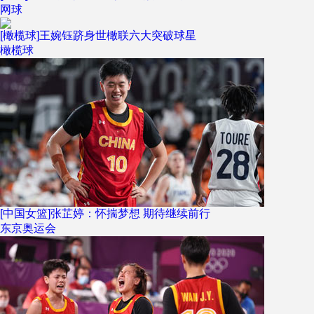
网球
[橄榄球]王婉钰跻身世橄联六大突破球星
橄榄球
[中国女篮]张芷婷：怀揣梦想 期待继续前行
东京奥运会