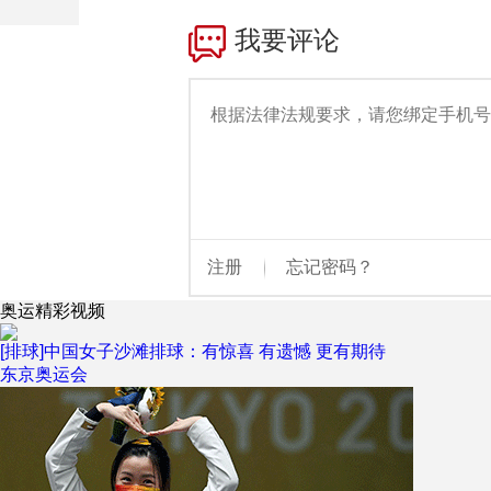
财经
教育
乡村振兴
生态环境
一带一路
大国智造
大国展会
大国保险
云顶对话
CCTV.节目官网
直播
节目单
栏目
片库
奥运精彩视频
[排球]中国女子沙滩排球：有惊喜 有遗憾 更有期待
东京奥运会