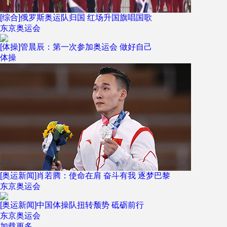
[综合]俄罗斯奥运队归国 红场升国旗唱国歌
东京奥运会
[体操]管晨辰：第一次参加奥运会 做好自己
体操
[奥运新闻]肖若腾：使命在肩 奋斗有我 逐梦巴黎
东京奥运会
[奥运新闻]中国体操队扭转颓势 砥砺前行
东京奥运会
加载更多