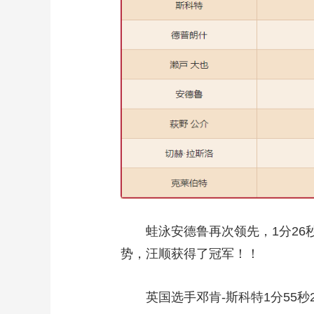
蛙泳安德鲁再次领先，1分26秒
势，汪顺获得了冠军！！
英国选手邓肯-斯科特1分55秒2