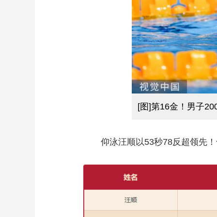
[图]第16金！男子2
仰泳汪顺以53秒78反超领先！匈