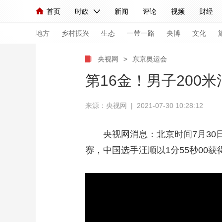
首页
时政
新闻
评论
视频
财经
人民领袖习近平
直播
海外频道
片库
iPanda
栏目大全
联播+
English
中国领导人
节目单
Монгол
听音
央视快评
微视频
习
地方
乡村振兴
生态
一带一路
央博
文化
央视网
>
东京奥运会
总台春晚
网络春晚
共产党员网
秧纪录
第16金！男子200
来源：央视网 | 2021-07-30 10:28:12
新闻
国内
国际
评论
经济
军事
人民领袖习近平
联播+
热解读
天天学习
央视网消息：北京时间7月30日
赛，中国选手汪顺以1分55秒00
视频
小央视频
小央直播
直播中国
熊猫
现场
前线
比划
快看
蓝海中国
新兵
体育
直播
竞猜
2026年世界杯
2026
VIP会员
CCTV奥林匹克频道
生活体育大会