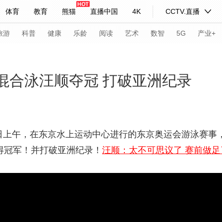
体育
教育
熊猫
直播中国
4K
CCTV.直播
式妙语
主持人
下载央视影音
热解读
天天学习
旅游
科普
健康
乐龄
阅读
艺术
数智
5G
产业+
纪录片网
国家大剧院
大型活动
米混合泳汪顺夺冠 打破亚洲纪录
科技
法治
文娱
人物
公益
图片
习式妙语
央视快评
央视网评
光华锐评
锋面
上午，在东京水上运动中心进行的东京奥运会游泳赛事，
获得冠军！并打破亚洲纪录！
汪顺：太不可思议了 赛前做
频道
VR/AR
4K专区
全景新闻
请入列
人生第一次
人生第二次
年冬奥会
CBA
NBA
中超
国足
国际足球
网球
综
体育江湖
文化体育
冰雪道路
足球道路