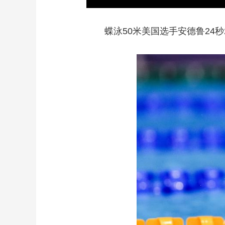
蝶泳50米美国选手安德鲁24秒2