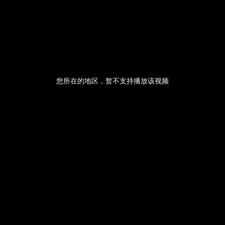
央博
非遗
文化
旅游
科普
健康
乐龄
阅读
云起
超级工厂
智敬中国
全民健康
颜选攻略
海洋
您所在的地区，暂不支持播放该视频
热播榜
总台企业白名单