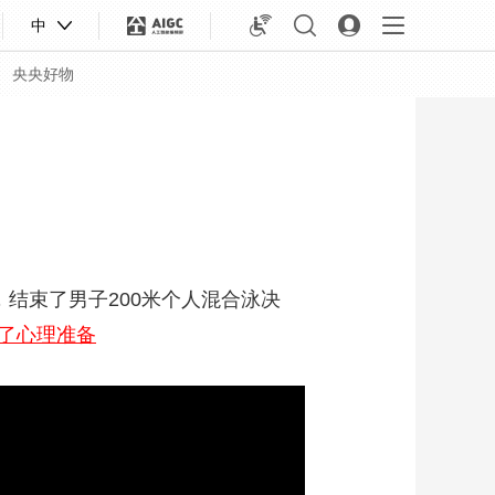
中
央央好物
结束了男子200米个人混合泳决
足了心理准备
合体育
亚冬会