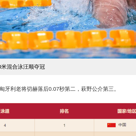
00米混合泳汪顺夺冠
牙利老将切赫落后0.07秒第二，萩野公介第三。