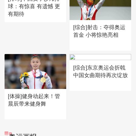
球：有惊喜 有遗憾 更
有期待
[综合]射击：夺得奥运
首金 小将惊艳亮相
[综合]东京奥运会折戟
中国女曲期待再次绽放
[体操]健身动起来！管
晨辰带来健身舞
[图]冬奥会冬残奥会表彰大会