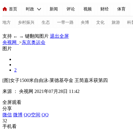
首页
时政
新闻
评论
视频
财经
体育
人民领袖习近平
直播
海外频道
片库
iPanda
栏目大全
联播+
English
中国领导人
节目单
Монгол
听音
央视快评
微视频
习式妙语
主持人
地方
乡村振兴
生态
一带一路
央博
文化
旅游
科
支持 ← → 键翻阅图片
退出全屏
央视网
总台春晚
>
东京奥运会
网络春晚
共产党员网
秧纪录
纪录片网
图片
新闻
国内
国际
评论
经济
军事
科技
法
2
人民领袖习近平
联播+
热解读
天天学习
习式妙语
[图]女子1500米自由泳-莱德基夺金 王简嘉禾获第四
来源 ：
央视网
2021年07月28日 11:42
视频
小央视频
小央直播
直播中国
熊猫频道
V
全屏观看
现场
前线
比划
快看
蓝海中国
新兵请入列
分享
微信
微博
QQ空间
QQ
体育
直播
竞猜
2026年世界杯
2026年冬奥会
C
32
手机看
VIP会员
CCTV奥林匹克频道
生活体育大会
体育江湖