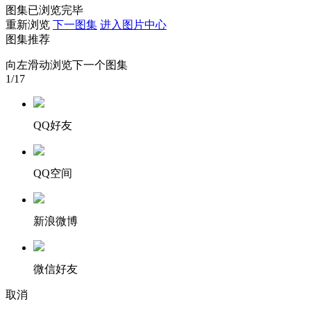
图集已浏览完毕
财经
教育
乡村振兴
生态环境
一带一路
央博
重新浏览
下一图集
进入图片中心
图集推荐
大国智造
大国展会
大国保险
云顶对话
云起
超
向左滑动浏览下一个图集
1
/17
QQ好友
CCTV.节目官网
直播
节目单
栏目
片库
热播榜
QQ空间
新浪微博
微信好友
取消