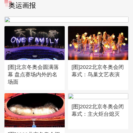
[图]冬奥会冬残奥会表彰大会
奥运画报
谷爱凌亮相引人瞩目
[图]北京冬奥会圆满落
[图]2022北京冬奥会闭
幕 盘点赛场内外的名
幕式：鸟巢文艺表演
场面
[图]2022北京冬奥会闭
幕式：主火炬台熄灭