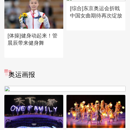
[综合]东京奥运会折戟
中国女曲期待再次绽放
[体操]健身动起来！管
晨辰带来健身舞
[图]冬奥会冬残奥会表彰大会
奥运画报
谷爱凌亮相引人瞩目