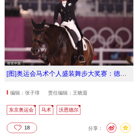
[图]奥运会马术个人盛装舞步大奖赛：德国选手摘金
编辑：张子璋
责任编辑：王晓遐
东京奥运会
马术
沃恩德尔
18
分享：