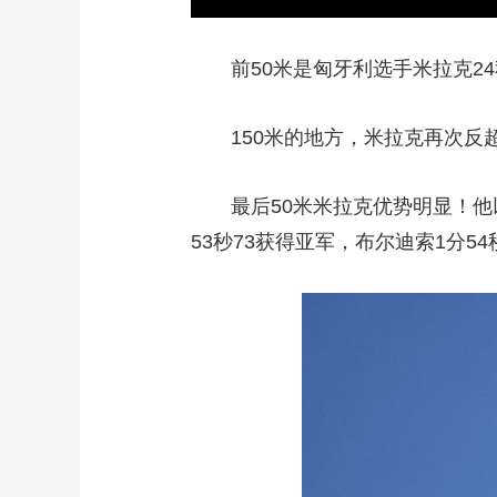
前50米是匈牙利
选手
米拉克2
150米的地方，米拉克再次反
最后50米米拉克优势明显！他
53秒73获得亚军，布尔迪索1分54