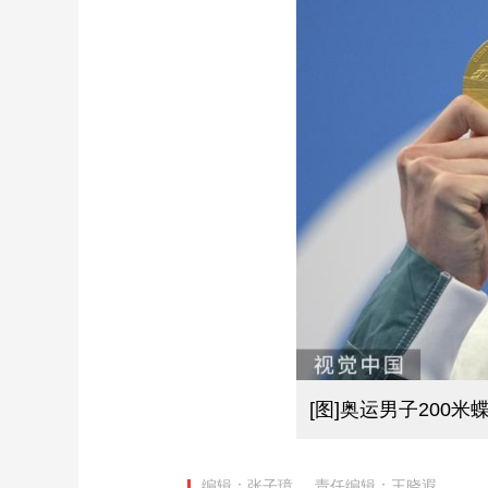
[图]奥运男子200
编辑：张子璋
责任编辑：王晓遐