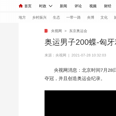
首页
时政
新闻
评论
视频
财经
人民领袖习近平
直播
海外频道
片库
iPanda
栏目大全
联播+
English
中国领导人
节目单
Монгол
听音
央视快评
微视频
习
地方
乡村振兴
生态
一带一路
央博
文化
央视网
>
东京奥运会
总台春晚
网络春晚
共产党员网
秧纪录
奥运男子200蝶-匈
来源：央视网 | 2021-07-28 10:32:03
新闻
国内
国际
评论
经济
军事
人民领袖习近平
联播+
热解读
天天学习
央视网消息：北京时间7月28
夺冠，并且创造奥运会纪录。
视频
小央视频
小央直播
直播中国
熊猫
现场
前线
比划
快看
蓝海中国
新兵
体育
直播
竞猜
2026年世界杯
2026
VIP会员
CCTV奥林匹克频道
生活体育大会