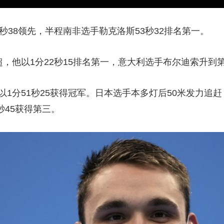
4秒38领先，半程南非选手勒克洛斯53秒32排名第一。
超，他以1分22秒15排名第一，意大利
选手
布尔迪索升到
以1分51秒25获得冠军。日本选手本多灯后50米发力追
秒45获得第三。