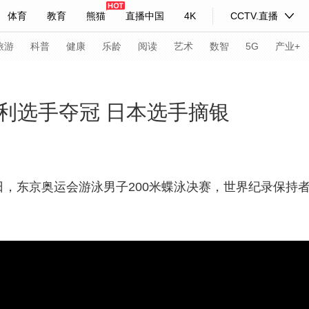
体育
教育
熊猫
直播中国
4K
CCTV.直播
式妙语
主持人
下载央视影音
热解读
天天学习
旅游
科普
健康
乐龄
阅读
艺术
数智
5G
产业+
纪录片网
国家大剧院
大型活动
牙利选手夺冠 日本选手摘银
科技
法治
文娱
人物
公益
图片
习式妙语
央视快评
央视网评
光华锐评
锋面
日，东京奥运会游泳男子200米蝶泳决赛，世界纪录保持者
频道
VR/AR
4K专区
全景新闻
请入列
人生第一次
人生第二次
年冬奥会
CBA
NBA
中超
国足
国际足球
网球
综
体育江湖
文化体育
冰雪道路
足球道路