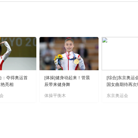
射击：夺得奥运首
[体操]健身动起来！管晨
[综合]东京奥运
惊艳亮相
辰带来健身舞
国女曲期待再次
会
体操平衡木
东京奥运会