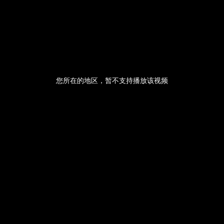
央博
非遗
文化
旅游
科普
健康
乐龄
阅读
云起
超级工厂
智敬中国
全民健康
颜选攻略
海洋
您所在的地区，暂不支持播放该视频
热播榜
总台企业白名单