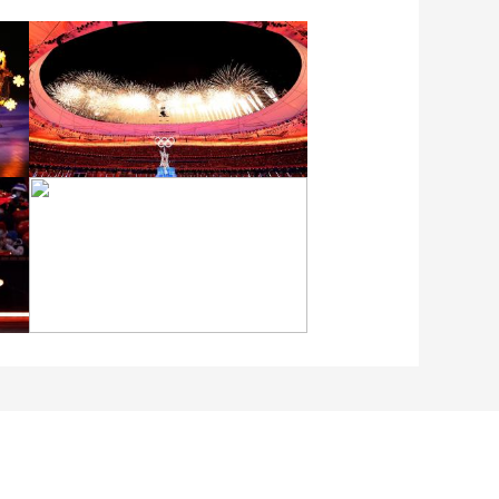
[图]2022北京冬奥会闭幕
式：焰火表演
[图]北京冬奥会越野滑雪女
子30km集体出发颁奖仪式