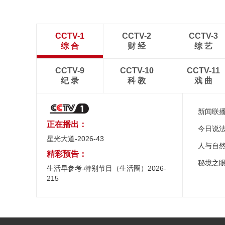
CCTV-1
CCTV-2
CCTV-3
综 合
财 经
综 艺
CCTV-9
CCTV-10
CCTV-11
纪 录
科 教
戏 曲
新闻联
正在播出：
今日说
星光大道-2026-43
人与自
精彩预告：
秘境之
生活早参考-特别节目（生活圈）2026-
215