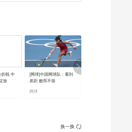
会折戟 中
[网球]中国网球队：看到
[橄榄球]王婉钰跻身世
绽放
差距 败而不馁
联六大突破球星
网球
橄榄球
换一换