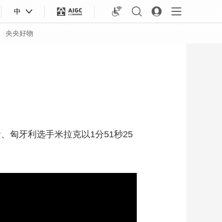
中
央央好物
、匈牙利选手米拉克以1分51秒25
合体育
亚冬会