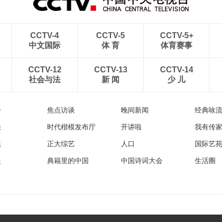
CCTV-4
CCTV-5
CCTV-5+
中文国际
体 育
体育赛事
CCTV-12
CCTV-13
CCTV-14
社会与法
新 闻
少 儿
播
焦点访谈
晚间新闻
经典咏
法
时代楷模发布厅
开讲啦
我有传
然
正大综艺
人口
国际艺
眼
典籍里的中国
中国诗词大会
生活圈