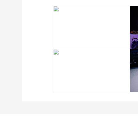
[图]冬奥会冬残奥会表彰大
会 谷爱凌亮相引人瞩目
[图]2022北京冬奥会闭幕
式：主火炬台熄灭