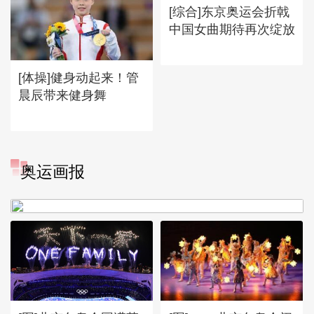
[综合]东京奥运会折戟
中国女曲期待再次绽放
[体操]健身动起来！管
晨辰带来健身舞
[图]冬奥会冬残奥会表彰大会
奥运画报
谷爱凌亮相引人瞩目