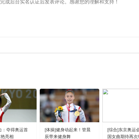
射击：夺得奥运首
[体操]健身动起来！管晨
[综合]东京奥运
惊艳亮相
辰带来健身舞
国女曲期待再次