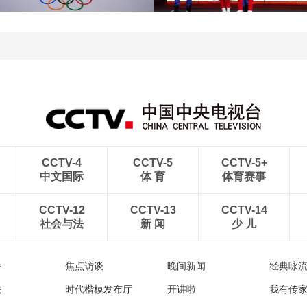
[图]2022北京冬奥会闭幕
[图]2022北京冬奥会闭幕
式：意大利八分钟表演
式：中国代表团入场
CCTV-4
CCTV-5
CCTV-5+
中文国际
体 育
体育赛事
CCTV-12
CCTV-13
CCTV-14
社会与法
新 闻
少 儿
播
焦点访谈
晚间新闻
经典咏
法
时代楷模发布厅
开讲啦
我有传