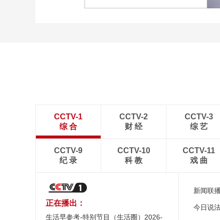
[图]2022北京冬奥会闭幕
式：主火炬台熄灭
CCTV-1
CCTV-2
CCTV-3
综 合
财 经
综 艺
CCTV-9
CCTV-10
CCTV-11
纪 录
科 教
戏 曲
新闻联
正在播出：
今日说
生活早参考-特别节目（生活圈）2026-