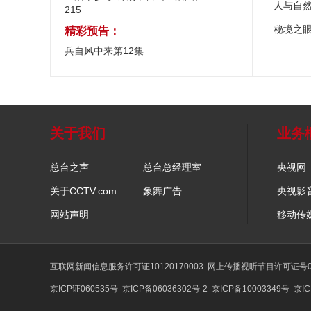
人与自
215
秘境之
精彩预告：
兵自风中来第12集
关于我们
业务
总台之声
总台总经理室
央视网
关于CCTV.com
象舞广告
央视影
网站声明
移动传
互联网新闻信息服务许可证10120170003
网上传播视听节目许可证号01
京ICP证060535号
京ICP备06036302号-2
京ICP备10003349号
京IC