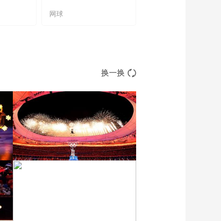
网球
橄榄球
换一换
[图]2022北京冬奥会闭幕
式：焰火表演