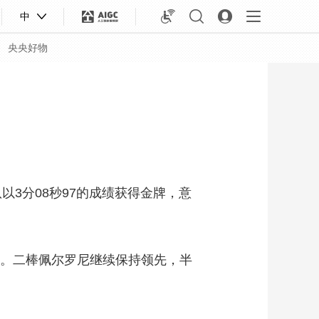
中
央央好物
以3分08秒97的成绩获得金牌，意
6。二棒佩尔罗尼继续保持领先，半
合体育
亚冬会