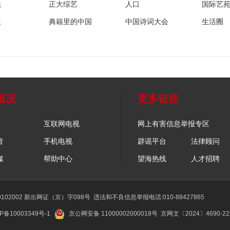
然
正大综艺
人口
国际艺
眼
典籍里的中国
中国诗词大会
生活圈
概况
更多链接
互联网电视
网上有害信息举报专区
音
手机电视
辟谣平台
法律顾问
媒
帮助中心
望海热线
人才招聘
02002 新出网证（京）字098号
违法和不良信息举报电话:010-88427865
P备10003349号-1
京公网安备 11000002000018号
京网文〔2024〕4690-2