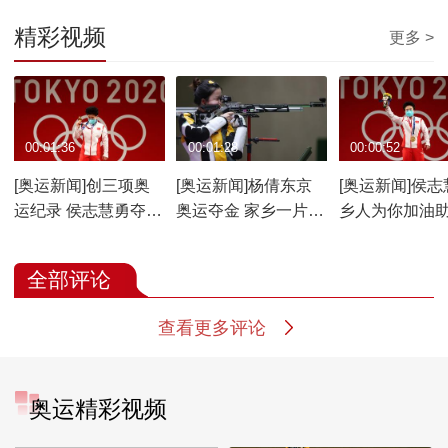
精彩视频
更多 >
00:01:36
00:01:28
00:00:52
[奥运新闻]创三项奥
[奥运新闻]杨倩东京
[奥运新闻]侯志
运纪录 侯志慧勇夺第
奥运夺金 家乡一片沸
乡人为你加油
二金
腾
全部评论
查看更多评论
奥运精彩视频