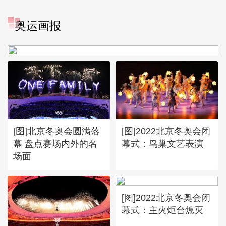
[图]冬奥会冬残奥会表彰大会
奥运画报
谷爱凌亮相引人瞩目
[图]北京冬奥会圆满落
[图]2022北京冬奥会闭
幕 盘点赛场内外的名
幕式：鸟巢文艺表演
场面
[图]2022北京冬奥会闭
幕式：主火炬台熄灭