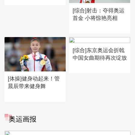
[综合]射击：夺得奥运
首金 小将惊艳亮相
[综合]东京奥运会折戟
中国女曲期待再次绽放
[体操]健身动起来！管
晨辰带来健身舞
[图]冬奥会冬残奥会表彰大会
奥运画报
谷爱凌亮相引人瞩目