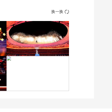
换一换
[图]2022北京冬奥会闭幕
式：焰火表演