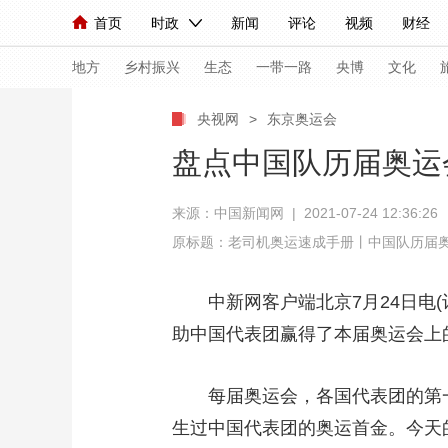
首页
时政
新闻
评论
视频
财经
人民领袖习近平
直播
海外频道
片库
iPanda
栏目大全
联播+
English
中国领导人
节目单
Монгол
听音
央视快评
微视频
习
地方
乡村振兴
生态
一带一路
央博
文化
央视网
>
东京奥运会
总台春晚
网络春晚
共产党员网
秧纪录
盘点中国队历届奥运
来源：
中国新闻网
| 2021-07-24 12:36:26
新闻
国内
国际
评论
经济
军事
原标题：老司机奥运速成手册丨中国队历届
人民领袖习近平
联播+
热解读
天天学习
中新网客户端北京7月24日电(记
视频
小央视频
小央直播
直播中国
熊猫
助中国代表团赢得了本届奥运会上
现场
前线
比划
快看
蓝海中国
新兵
每届奥运会，各国代表团的第一
体育
直播
竞猜
2026年世界杯
2026
生过中国代表团的奥运首金。今天
VIP会员
CCTV奥林匹克频道
生活体育大会