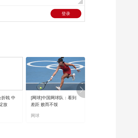
会折戟 中
[网球]中国网球队：看到
[橄榄球]王婉钰跻身世
绽放
差距 败而不馁
联六大突破球星
网球
橄榄球