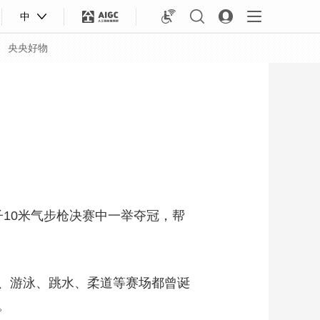
中
央央好物
子10米气步枪决赛中一举夺冠，帮
、游泳、跳水、柔道等赛场都曾诞
合体育
亚冬会
。