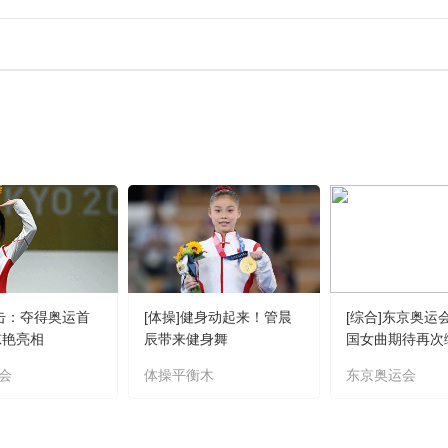
射击：夺得奥运首
[体操]健身动起来！管晨
[综合]东京奥运
惊艳亮相
辰带来健身舞
国女曲期待再次
会
体操平衡木
东京奥运会