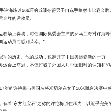
央博
非遗
文化
旅游
科普
健康
乐龄
阅读
手许海峰以566环的成绩夺得男子自选手枪射击比赛金牌
云起
超级工厂
智敬中国
全民健康
颜选攻略
海洋
运金牌的运动员。
赛场上奏响，时任国际奥委会主席的萨马兰奇对许海峰说
国运动员而感到荣幸。”
热播榜
总台企业白名单
军的历史。他的成功，也翻开了中国奥运崭新的一页。 
奥运会上夺冠，不仅打破了外国人对中国旧时的认知和印
17岁的许艳梅与美国名将米切尔在女子10米跳台决赛中
着“东方红宝石”之称的许艳梅顶住压力，以近乎完美