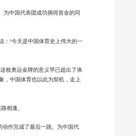
艺术
汽车
数智
5G
产业+
。为中国代表团成功摘得首金的同
时尚
天气
才艺
网展
央央好物
：“今天是中国体育史上伟大的一
这枚奥运金牌的意义早已超出了体
象，中国体育也以此为契机，走上
狭路相逢。
的动作完成了最后一跳。为中国代