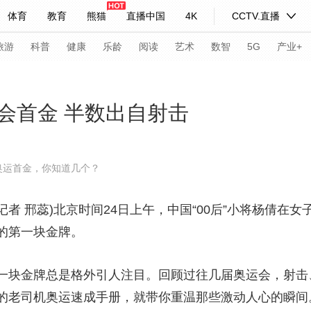
体育
教育
熊猫
直播中国
4K
CCTV.直播
式妙语
主持人
下载央视影音
热解读
天天学习
旅游
科普
健康
乐龄
阅读
艺术
数智
5G
产业+
纪录片网
国家大剧院
大型活动
会首金 半数出自射击
科技
法治
文娱
人物
公益
图片
奥运首金，你知道几个？
习式妙语
央视快评
央视网评
光华锐评
锋面
者 邢蕊)北京时间24日上午，中国“00后”小将杨倩在女
频道
VR/AR
4K专区
全景新闻
的第一块金牌。
请入列
人生第一次
人生第二次
块金牌总是格外引人注目。回顾过往几届奥运会，射击
年冬奥会
CBA
NBA
中超
国足
国际足球
网球
综
的老司机奥运速成手册，就带你重温那些激动人心的瞬间
体育江湖
文化体育
冰雪道路
足球道路