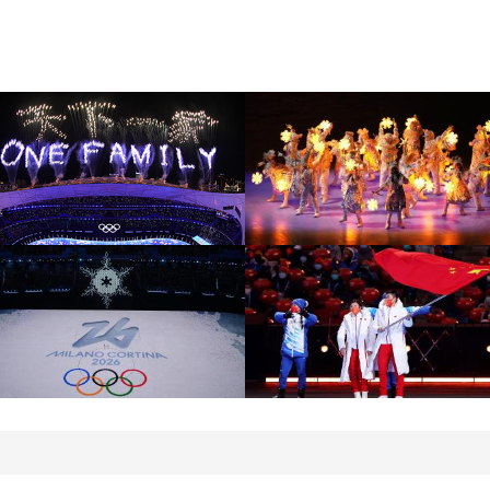
[图]北京冬奥会圆满落幕
[图]2022北京冬奥会闭幕
盘点赛场内外的名场面
式：鸟巢文艺表演