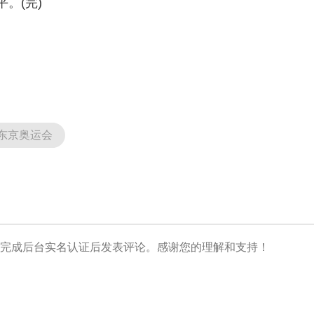
。(完)
东京奥运会