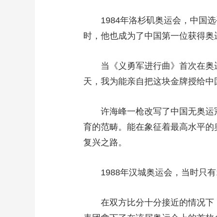
财经
教育
乡村振兴
生态环境
一带一路
1984年洛杉矶奥运会，中国选
大国智造
大国展会
大国保险
云顶对话
时，他也成为了中国第一位获得奥
当《义勇军进行曲》首次在奥运
天，我为能亲自把这块金牌授给中
CCTV.节目官网
直播
节目单
栏目
片库
许海峰一枪改写了中国无奥运冠
育的范畴。能在象征着最高水平的
复兴之路。
1988年汉城奥运会，当时只有
在双方比分十分接近的情况下，有