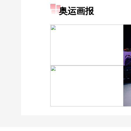
奥运画报
[图]冬奥会冬残奥会表彰大
会 谷爱凌亮相引人瞩目