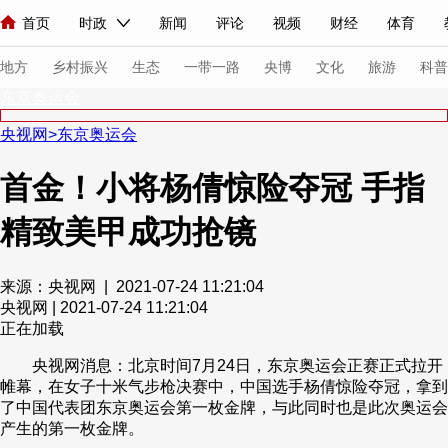
首页
时政
新闻
评论
视频
财经
体育
人民领袖习近平
直播
海外频道
片库
iPanda
栏目大全
联播+
English
中国领导人
节目单
Монгол
听音
央视快评
微视频
习式妙语
主持人
下
地方
乡村振兴
生态
一带一路
央博
文化
旅游
科普
东京奥运会
央视网
>
东京奥运会
总台春晚
网络春晚
共产党员网
秧纪录
纪录片网
首金！小将杨倩惊险夺冠 手指
精致美甲成功抢镜
新闻
国内
国际
评论
经济
军事
科技
法
人民领袖习近平
联播+
热解读
天天学习
习式妙语
来源：央视网 | 2021-07-24 11:21:04
央视网 | 2021-07-24 11:21:04
视频
小央视频
小央直播
直播中国
熊猫频道
V
正在加载
现场
前线
比划
快看
蓝海中国
新兵请入列
央视网消息：北京时间7月24日，东京奥运会正赛正式拉开
帷幕，在女子十米气步枪决赛中，中国选手杨倩惊险夺冠，拿到
体育
直播
竞猜
2026年世界杯
2026年冬奥会
了中国代表团东京奥运会第一枚金牌，与此同时也是此次奥运会
产生的第一枚金牌。
VIP会员
CCTV奥林匹克频道
生活体育大会
体育江湖