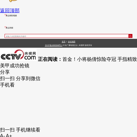
返回顶部
奥运精彩视频
奥运画报
首页
|
全站地图
京ICP备10003349号-1
中央广播电视总台
央视网
版权所有
正在阅读：
首金！小将杨倩惊险夺冠 手指精致
美甲成功抢镜
分享
扫一扫 分享到微信
手机看
扫一扫 手机继续看
A-
A+