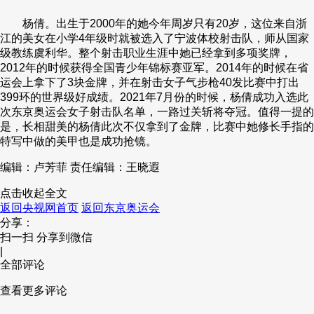
财经
教育
乡村振兴
生态环境
一带一路
央博
杨倩。出生于2000年的她今年周岁只有20岁，这位来自浙
江的美女在小学4年级时就被选入了宁波体校射击队，师从国家
大国智造
大国展会
大国保险
云顶对话
云起
超
级教练虞利华。整个射击职业生涯中她已经拿到多项奖牌，
2012年的时候获得全国青少年锦标赛亚军。2014年的时候在省
运会上拿下了3块金牌，并在射击女子气步枪40发比赛中打出
399环的世界级好成绩。2021年7月份的时候，杨倩成功入选此
次东京奥运会女子射击队名单，一路过关斩将夺冠。值得一提的
是，长相甜美的杨倩此次不仅拿到了金牌，比赛中她修长手指的
CCTV.节目官网
直播
节目单
栏目
片库
热播榜
特写中做的美甲也是成功抢镜。
编辑：卢芳菲
责任编辑：王晓遐
点击收起全文
返回央视网首页
返回东京奥运会
分享：
扫一扫 分享到微信
|
全部评论
查看更多评论